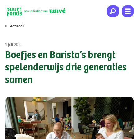
Naar hoofdinhoud
Naar hoofdnavigatie
Naar footer
Actueel
1 juli 2025
Boefjes en Barista’s brengt
spelenderwijs drie generaties
samen