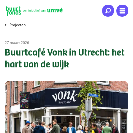
Naar hoofdinhoud
Naar hoofdnavigatie
Naar footer
Projecten
27 maart 2026
Buurtcafé Vonk in Utrecht: het
hart van de wijk